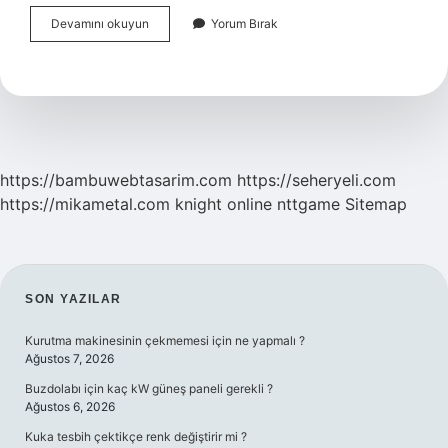
Çanak
Devamını okuyun
Yorum Bırak
Anten
Nasıl
Çalışır
https://bambuwebtasarim.com
https://seheryeli.com
https://mikametal.com
knight online
nttgame
Sitemap
SIDEBAR
SON YAZILAR
Kurutma makinesinin çekmemesi için ne yapmalı ?
Ağustos 7, 2026
Buzdolabı için kaç kW güneş paneli gerekli ?
Ağustos 6, 2026
Kuka tesbih çektikçe renk değiştirir mi ?