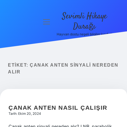
Sevimli Hikaye
menüyü
Durağı
aç
Hayvan dostu neşeli bilgiler keşfet!
Anasayfa
Gizlilik
Politikası
ETIKET:
ÇANAK ANTEN SINYALI NEREDEN
Yasal Uyarı
ALIR
Hakkımızda
ÇANAK ANTEN NASIL ÇALIŞIR
Tarih: Ekim 20, 2024
Çanak anten sinyali nereden alır? LNB, parabolik