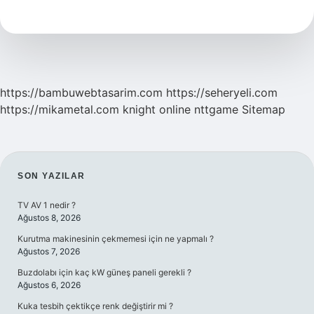
Kaç
Saat
Sürüyor
https://bambuwebtasarim.com
https://seheryeli.com
https://mikametal.com
knight online
nttgame
Sitemap
SIDEBAR
SON YAZILAR
TV AV 1 nedir ?
Ağustos 8, 2026
Kurutma makinesinin çekmemesi için ne yapmalı ?
Ağustos 7, 2026
Buzdolabı için kaç kW güneş paneli gerekli ?
Ağustos 6, 2026
Kuka tesbih çektikçe renk değiştirir mi ?