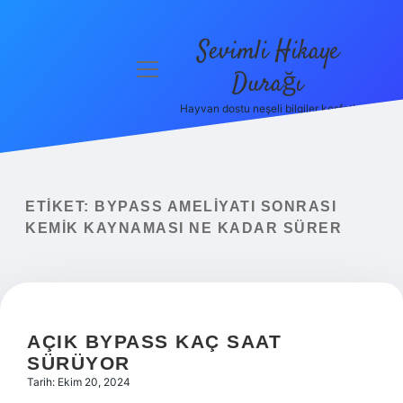
Sevimli Hikaye
menüyü
Durağı
aç
Hayvan dostu neşeli bilgiler keşfet!
Anasayfa
Gizlilik
Politikası
ETIKET:
BYPASS AMELIYATI SONRASI
Yasal Uyarı
KEMIK KAYNAMASI NE KADAR SÜRER
Hakkımızda
AÇIK BYPASS KAÇ SAAT
SÜRÜYOR
Tarih: Ekim 20, 2024