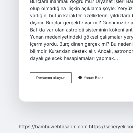
Burçlara inanmak doğru mu? Diyanet İşleri Ba
olup olmadığına ilişkin açıklama şöyle: Yeryüz
varlığın, bütün karakter özelliklerini yıldızl
dışıdır. Burçlar gerçekte var mı? Günümüzde as
Batı’da var olan astroloji sisteminin kökeni a
Yunan medeniyetindeki göksel çalışmalar yeryü
içermiyordu. Burç dinen gerçek mi? Bu nedenle
bilimdir. Kuran’dan destek alır. Ancak, astro
dayalı gelecek hesaplamaları yapmak…
Burçların
Devamını okuyun
Yorum Bırak
Gerçeklik
Payı
Var
Mıdır
https://bambuwebtasarim.com
https://seheryeli.c