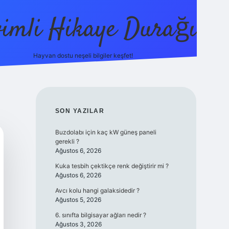
vimli Hikaye Durağı
Hayvan dostu neşeli bilgiler keşfet!
https://betci.co/
vdcasino
vdcasino güncel giriş
betexper
SIDEBAR
SON YAZILAR
Buzdolabı için kaç kW güneş paneli
gerekli ?
Ağustos 6, 2026
Kuka tesbih çektikçe renk değiştirir mi ?
Ağustos 6, 2026
Avcı kolu hangi galaksidedir ?
Ağustos 5, 2026
6. sınıfta bilgisayar ağları nedir ?
Ağustos 3, 2026