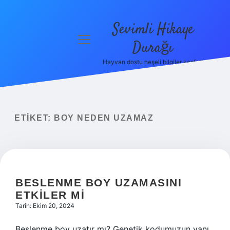
Sevimli Hikaye
menüyü
Durağı
aç
Hayvan dostu neşeli bilgiler keşfet!
Anasayfa
Gizlilik
Politikası
ETIKET:
BOY NEDEN UZAMAZ
Yasal Uyarı
Hakkımızda
BESLENME BOY UZAMASINI
ETKILER MI
Tarih: Ekim 20, 2024
Beslenme boy uzatır mı? Genetik kodumuzun yanı