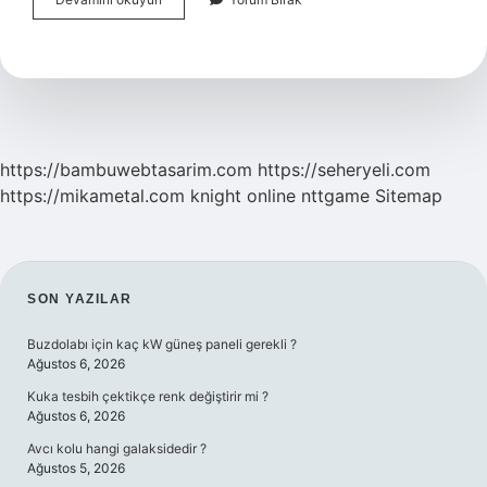
Yok
Etmek
Için
Ne
Yapmalıyız
https://bambuwebtasarim.com
https://seheryeli.com
https://mikametal.com
knight online
nttgame
Sitemap
SIDEBAR
SON YAZILAR
Buzdolabı için kaç kW güneş paneli gerekli ?
Ağustos 6, 2026
Kuka tesbih çektikçe renk değiştirir mi ?
Ağustos 6, 2026
Avcı kolu hangi galaksidedir ?
Ağustos 5, 2026