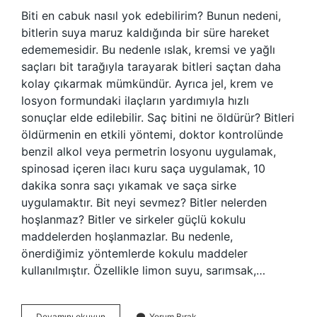
Biti en cabuk nasıl yok edebilirim? Bunun nedeni,
bitlerin suya maruz kaldığında bir süre hareket
edememesidir. Bu nedenle ıslak, kremsi ve yağlı
saçları bit tarağıyla tarayarak bitleri saçtan daha
kolay çıkarmak mümkündür. Ayrıca jel, krem ​​ve
losyon formundaki ilaçların yardımıyla hızlı
sonuçlar elde edilebilir. Saç bitini ne öldürür? Bitleri
öldürmenin en etkili yöntemi, doktor kontrolünde
benzil alkol veya permetrin losyonu uygulamak,
spinosad içeren ilacı kuru saça uygulamak, 10
dakika sonra saçı yıkamak ve saça sirke
uygulamaktır. Bit neyi sevmez? Bitler nelerden
hoşlanmaz? Bitler ve sirkeler güçlü kokulu
maddelerden hoşlanmazlar. Bu nedenle,
önerdiğimiz yöntemlerde kokulu maddeler
kullanılmıştır. Özellikle limon suyu, sarımsak,…
Bitleri
Devamını okuyun
Yorum Bırak