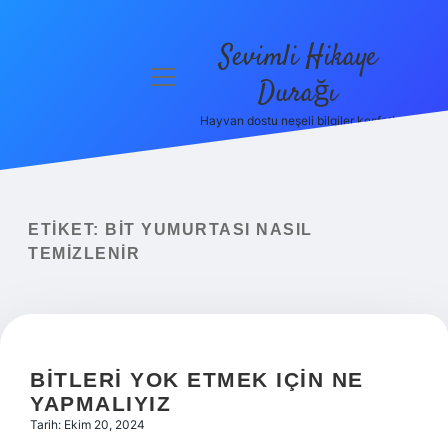
Sevimli Hikaye
menüyü
Durağı
aç
Hayvan dostu neşeli bilgiler keşfet!
Anasayfa
Gizlilik
Politikası
ETIKET:
BIT YUMURTASI NASIL
Yasal Uyarı
TEMIZLENIR
Hakkımızda
BITLERI YOK ETMEK IÇIN NE
YAPMALIYIZ
Tarih: Ekim 20, 2024