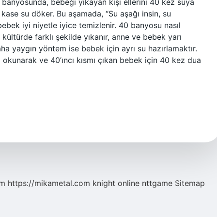
k banyosunda, bebeği yıkayan kişi ellerini 40 kez suya
 kase su döker. Bu aşamada, “Su aşağı insin, su
ebek iyi niyetle iyice temizlenir. 40 banyosu nasıl
 kültürde farklı şekilde yıkanır, anne ve bebek yarı
 daha yaygın yöntem ise bebek için ayrı su hazırlamaktır.
ua okunarak ve 40’ıncı kısmı çıkan bebek için 40 kez dua
om
https://mikametal.com
knight online
nttgame
Sitemap