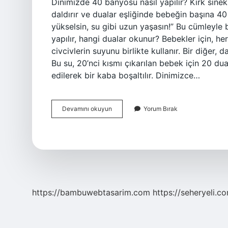
Dinimizde 40 banyosu nasıl yapılır? Kırk sine
daldırır ve dualar eşliğinde bebeğin başına 40
yükselsin, su gibi uzun yaşasın!” Bu cümleyle b
yapılır, hangi dualar okunur? Bebekler için, her
civcivlerin suyunu birlikte kullanır. Bir diğer,
Bu su, 20’nci kısmı çıkarılan bebek için 20 d
edilerek bir kaba boşaltılır. Dinimizce…
Dinimize
Devamını okuyun
Yorum Bırak
Göre
40
Banyosu
Nasıl
Yapılır
https://bambuwebtasarim.com
https://seheryeli.c