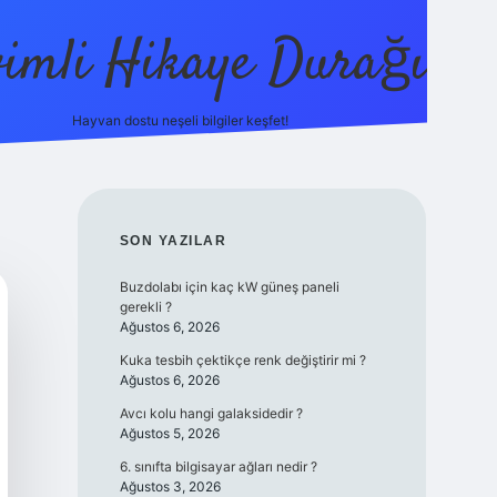
vimli Hikaye Durağı
Hayvan dostu neşeli bilgiler keşfet!
https://betci.co/
vdcasino
vdcasino güncel giriş
betexper
SIDEBAR
SON YAZILAR
Buzdolabı için kaç kW güneş paneli
gerekli ?
Ağustos 6, 2026
Kuka tesbih çektikçe renk değiştirir mi ?
Ağustos 6, 2026
Avcı kolu hangi galaksidedir ?
Ağustos 5, 2026
6. sınıfta bilgisayar ağları nedir ?
Ağustos 3, 2026