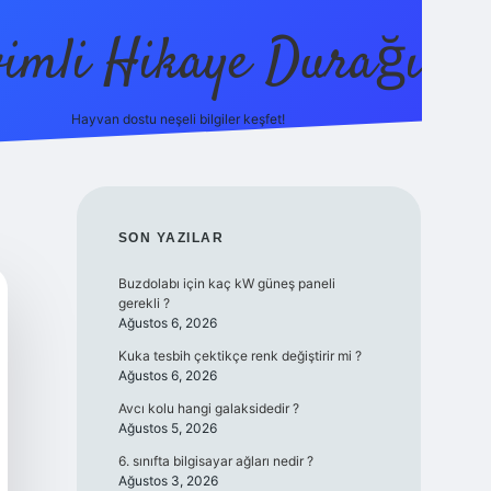
vimli Hikaye Durağı
Hayvan dostu neşeli bilgiler keşfet!
https://betci.co/
vdcasino
vdcasino güncel giriş
betexper.
SIDEBAR
SON YAZILAR
Buzdolabı için kaç kW güneş paneli
gerekli ?
Ağustos 6, 2026
Kuka tesbih çektikçe renk değiştirir mi ?
Ağustos 6, 2026
Avcı kolu hangi galaksidedir ?
Ağustos 5, 2026
6. sınıfta bilgisayar ağları nedir ?
Ağustos 3, 2026