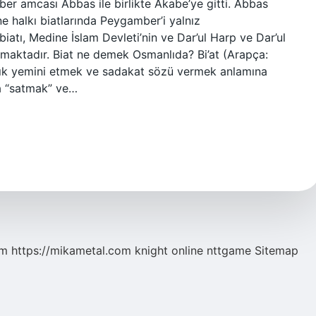
ber amcası Abbas ile birlikte Akabe’ye gitti. Abbas
 halkı biatlarında Peygamber’i yalnız
iatı, Medine İslam Devleti’nin ve Dar’ul Harp ve Dar’ul
şımaktadır. Biat ne demek Osmanlıda? Bi’at (Arapça:
da “satmak” ve…
om
https://mikametal.com
knight online
nttgame
Sitemap