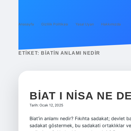
Anasayfa
Gizlilik Politikası
Yasal Uyarı
Hakkımızda
ETIKET:
BIATIN ANLAMI NEDIR
BIAT I NISA NE 
Tarih: Ocak 12, 2025
Biat’in anlamı nedir? Fıkıhta sadakat; devlet
sadakat göstermek, bu sadakati ortaklıklar v