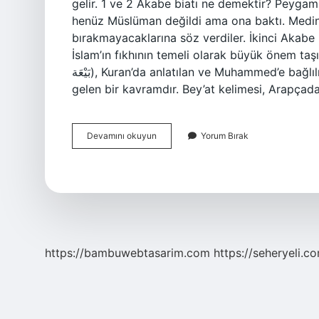
gelir. 1 ve 2 Akabe biatı ne demektir? Peygam
henüz Müslüman değildi ama ona baktı. Medine
bırakmayacaklarına söz verdiler. İkinci Akabe b
İslam’ın fıkhının temeli olarak büyük önem ta
بَيْعَة), Kuran’da anlatılan ve Muhammed’e bağlılık yemini etmek ve sadakat sözü vermek anlamına
gelen bir kavramdır. Bey’at kelimesi, Arapça
Biat
Devamını okuyun
Yorum Bırak
I
Nisa
Ne
Demek
https://bambuwebtasarim.com
https://seheryeli.c