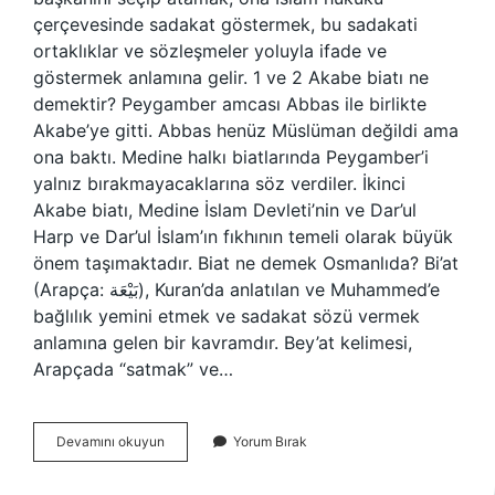
çerçevesinde sadakat göstermek, bu sadakati
ortaklıklar ve sözleşmeler yoluyla ifade ve
göstermek anlamına gelir. 1 ve 2 Akabe biatı ne
demektir? Peygamber amcası Abbas ile birlikte
Akabe’ye gitti. Abbas henüz Müslüman değildi ama
ona baktı. Medine halkı biatlarında Peygamber’i
yalnız bırakmayacaklarına söz verdiler. İkinci
Akabe biatı, Medine İslam Devleti’nin ve Dar’ul
Harp ve Dar’ul İslam’ın fıkhının temeli olarak büyük
önem taşımaktadır. Biat ne demek Osmanlıda? Bi’at
(Arapça: بَيْعَة), Kuran’da anlatılan ve Muhammed’e
bağlılık yemini etmek ve sadakat sözü vermek
anlamına gelen bir kavramdır. Bey’at kelimesi,
Arapçada “satmak” ve…
Biat
Devamını okuyun
Yorum Bırak
I
Nisa