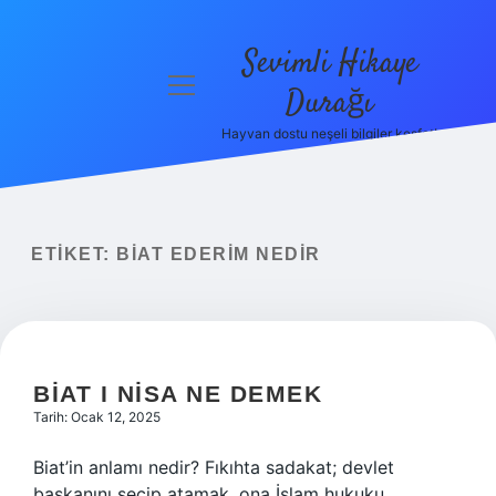
Sevimli Hikaye
menüyü
Durağı
aç
Hayvan dostu neşeli bilgiler keşfet!
Anasayfa
Gizlilik
Politikası
ETIKET:
BIAT EDERIM NEDIR
Yasal Uyarı
Hakkımızda
BIAT I NISA NE DEMEK
Tarih: Ocak 12, 2025
Biat’in anlamı nedir? Fıkıhta sadakat; devlet
başkanını seçip atamak, ona İslam hukuku