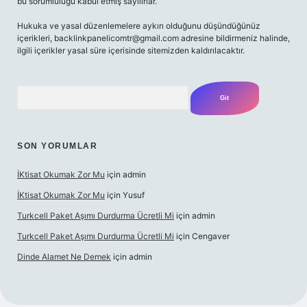
bu sorumluluğu kabul etmiş sayılırlar.
Hukuka ve yasal düzenlemelere aykırı olduğunu düşündüğünüz
içerikleri,
backlinkpanelicomtr@gmail.com
adresine bildirmeniz halinde,
ilgili içerikler yasal süre içerisinde sitemizden kaldırılacaktır.
Arama
SON YORUMLAR
İKtisat Okumak Zor Mu
için
admin
İKtisat Okumak Zor Mu
için
Yusuf
Turkcell Paket Aşımı Durdurma Ücretli Mi
için
admin
Turkcell Paket Aşımı Durdurma Ücretli Mi
için
Cengaver
Dinde Alamet Ne Demek
için
admin