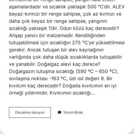
aşamalardadır ve sıcaklık yaklaşık 500 °C’dir. ALEV
beyaz-kırmızı bir renge sahipse, çok az kırmızı ve
daha çok beyaz bir renge sahipse, yangının
sıcaklığı yaklaşık 1’dir. Odun közü kaç derecedir?
Ahşap yanıcı bir malzemedir. Kendiliğinden
tutuşabilmesi için sıcaklığın 275 °C’ye yükseltilmesi
gerekir. Ancak tutuşan bir alev kaynağının
varlığında çok daha düşük sıcaklıklarda tutuşabilir
ve yanabilir. Doğalgaz alevi kaç derece?
Doğalgazın tutuşma sıcaklığı (590 ºC – 650 ºC),
sıvılaşma noktası -163 ºC, üst ısıl değeri 9. Bir
kıvılcım kaç derecedir? Doğada kıvılcımın en iyi
örneği yıldırımdır. Kıvılcımın sıcaklığı…
Odun
Devamını okuyun
Yorum Bırak
Alevi
Kaç
Derecedir