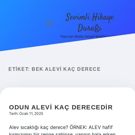
Sevimli Hikaye
menüyü
Durağı
aç
Hayvan dostu neşeli bilgiler keşfet!
Anasayfa
Gizlilik
Politikası
ETIKET:
BEK ALEVI KAÇ DERECE
Yasal Uyarı
Hakkımızda
ODUN ALEVI KAÇ DERECEDIR
Tarih: Ocak 11, 2025
Alev sıcaklığı kaç derece? ÖRNEK: ALEV hafif
kırmızımsı bir renge sahipse, yangın hala erken