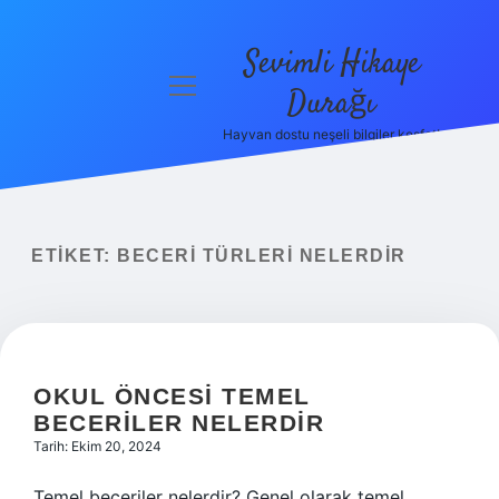
Sevimli Hikaye
menüyü
Durağı
aç
Hayvan dostu neşeli bilgiler keşfet!
Anasayfa
Gizlilik
Politikası
ETIKET:
BECERI TÜRLERI NELERDIR
Yasal Uyarı
Hakkımızda
OKUL ÖNCESI TEMEL
BECERILER NELERDIR
Tarih: Ekim 20, 2024
Temel beceriler nelerdir? Genel olarak temel