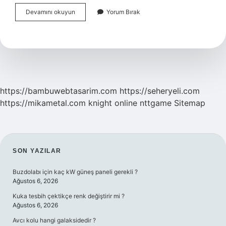
Okul
Devamını okuyun
Yorum Bırak
Öncesi
Temel
Beceriler
Nelerdir
https://bambuwebtasarim.com
https://seheryeli.com
https://mikametal.com
knight online
nttgame
Sitemap
SIDEBAR
SON YAZILAR
Buzdolabı için kaç kW güneş paneli gerekli ?
Ağustos 6, 2026
Kuka tesbih çektikçe renk değiştirir mi ?
Ağustos 6, 2026
Avcı kolu hangi galaksidedir ?