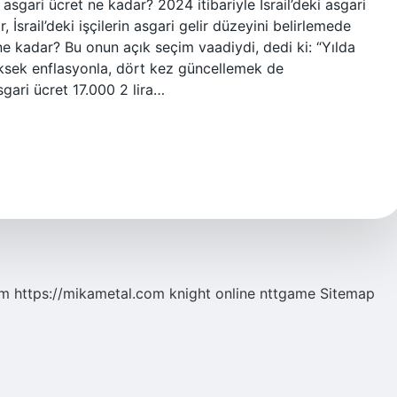
 asgari ücret ne kadar? 2024 itibariyle İsrail’deki asgari
 İsrail’deki işçilerin asgari gelir düzeyini belirlemede
 ne kadar? Bu onun açık seçim vaadiydi, dedi ki: “Yılda
yüksek enflasyonla, dört kez güncellemek de
sgari ücret 17.000 2 lira…
om
https://mikametal.com
knight online
nttgame
Sitemap