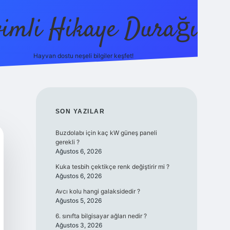
vimli Hikaye Durağı
Hayvan dostu neşeli bilgiler keşfet!
https://betci.co/
vdcasino
vdcasino güncel giriş
betexpe
SIDEBAR
SON YAZILAR
Buzdolabı için kaç kW güneş paneli
gerekli ?
Ağustos 6, 2026
Kuka tesbih çektikçe renk değiştirir mi ?
Ağustos 6, 2026
Avcı kolu hangi galaksidedir ?
Ağustos 5, 2026
6. sınıfta bilgisayar ağları nedir ?
Ağustos 3, 2026