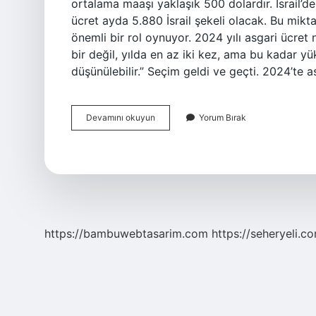
ortalama maaşı yaklaşık 500 dolardır. İsrail’de
ücret ayda 5.880 İsrail şekeli olacak. Bu miktar,
önemli bir rol oynuyor. 2024 yılı asgari ücret
bir değil, yılda en az iki kez, ama bu kadar 
düşünülebilir.” Seçim geldi ve geçti. 2024’te a
Iran
Devamını okuyun
Yorum Bırak
Asgari
Ucreti
Ne
Kadar
https://bambuwebtasarim.com
https://seheryeli.c