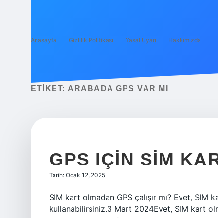
Anasayfa
Gizlilik Politikası
Yasal Uyarı
Hakkımızda
ETIKET:
ARABADA GPS VAR MI
GPS IÇIN SIM KA
Tarih: Ocak 12, 2025
SIM kart olmadan GPS çalışır mı? Evet, SIM k
kullanabilirsiniz.3 Mart 2024Evet, SIM kart ol