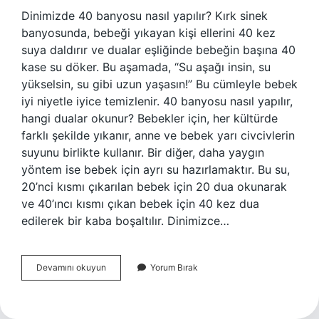
Dinimizde 40 banyosu nasıl yapılır? Kırk sinek
banyosunda, bebeği yıkayan kişi ellerini 40 kez
suya daldırır ve dualar eşliğinde bebeğin başına 40
kase su döker. Bu aşamada, “Su aşağı insin, su
yükselsin, su gibi uzun yaşasın!” Bu cümleyle bebek
iyi niyetle iyice temizlenir. 40 banyosu nasıl yapılır,
hangi dualar okunur? Bebekler için, her kültürde
farklı şekilde yıkanır, anne ve bebek yarı civcivlerin
suyunu birlikte kullanır. Bir diğer, daha yaygın
yöntem ise bebek için ayrı su hazırlamaktır. Bu su,
20’nci kısmı çıkarılan bebek için 20 dua okunarak
ve 40’ıncı kısmı çıkan bebek için 40 kez dua
edilerek bir kaba boşaltılır. Dinimizce…
Dinimize
Devamını okuyun
Yorum Bırak
Göre
40
Banyosu
Nasıl