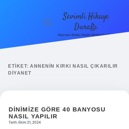
Sevimli Hikaye
menüyü
Durağı
aç
Hayvan dostu neşeli bilgiler keşfet!
Anasayfa
Gizlilik
Politikası
ETIKET:
ANNENIN KIRKI NASIL ÇIKARILIR
Yasal Uyarı
DIYANET
Hakkımızda
DINIMIZE GÖRE 40 BANYOSU
NASIL YAPILIR
Tarih: Ekim 21, 2024