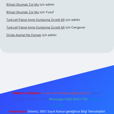
İKtisat Okumak Zor Mu
için
admin
İKtisat Okumak Zor Mu
için
Yusuf
Turkcell Paket Aşımı Durdurma Ücretli Mi
için
admin
Turkcell Paket Aşımı Durdurma Ücretli Mi
için
Cengaver
Dinde Alamet Ne Demek
için
admin
t giriş
Reklam ve İletişim:
E-mail:
backlinkpaneli@gmail.com
Teams:
forumhizmeti@gmail.com
Whatsapp: 0262 606 0 726
Telegram:
@karabul
Yasal Uyarı:
Sitemiz, 5651 Sayılı Kanun gereğince Bilgi Teknolojileri