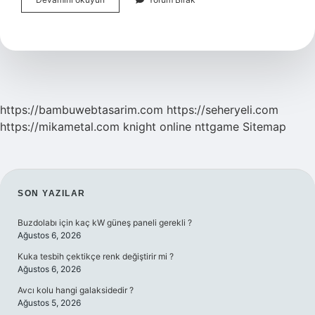
Taşı
Nereden
Elde
Edilir
https://bambuwebtasarim.com
https://seheryeli.com
https://mikametal.com
knight online
nttgame
Sitemap
SIDEBAR
SON YAZILAR
Buzdolabı için kaç kW güneş paneli gerekli ?
Ağustos 6, 2026
Kuka tesbih çektikçe renk değiştirir mi ?
Ağustos 6, 2026
Avcı kolu hangi galaksidedir ?
Ağustos 5, 2026