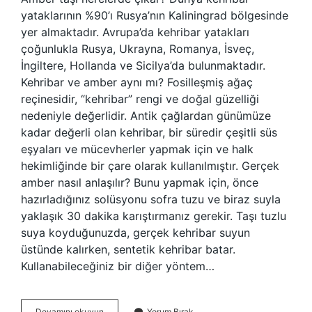
yataklarının %90’ı Rusya’nın Kaliningrad bölgesinde
yer almaktadır. Avrupa’da kehribar yatakları
çoğunlukla Rusya, Ukrayna, Romanya, İsveç,
İngiltere, Hollanda ve Sicilya’da bulunmaktadır.
Kehribar ve amber aynı mı? Fosilleşmiş ağaç
reçinesidir, “kehribar” rengi ve doğal güzelliği
nedeniyle değerlidir. Antik çağlardan günümüze
kadar değerli olan kehribar, bir süredir çeşitli süs
eşyaları ve mücevherler yapmak için ve halk
hekimliğinde bir çare olarak kullanılmıştır. Gerçek
amber nasıl anlaşılır? Bunu yapmak için, önce
hazırladığınız solüsyonu sofra tuzu ve biraz suyla
yaklaşık 30 dakika karıştırmanız gerekir. Taşı tuzlu
suya koyduğunuzda, gerçek kehribar suyun
üstünde kalırken, sentetik kehribar batar.
Kullanabileceğiniz bir diğer yöntem…
Amber
Devamını okuyun
Yorum Bırak