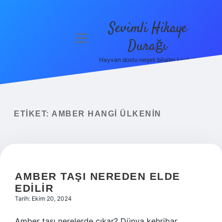
Sevimli Hikaye
menüyü
Durağı
aç
Hayvan dostu neşeli bilgiler keşfet!
Anasayfa
Gizlilik
Politikası
ETIKET:
AMBER HANGI ÜLKENIN
Yasal Uyarı
Hakkımızda
AMBER TAŞI NEREDEN ELDE
EDILIR
Tarih: Ekim 20, 2024
Amber taşı nerelerde çıkar? Dünya kehribar