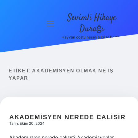
Sevimli Hikaye
menüyü
Durağı
aç
Hayvan dostu neşeli bilgiler keşfet!
Anasayfa
Gizlilik
Politikası
ETIKET:
AKADEMISYEN OLMAK NE IŞ
Yasal Uyarı
YAPAR
Hakkımızda
AKADEMISYEN NEREDE CALISIR
Tarih: Ekim 20, 2024
Akademisyen nerede çalışır? Akademisyenler