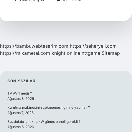
Nerede
Calisir
https://bambuwebtasarim.com
https://seheryeli.com
https://mikametal.com
knight online
nttgame
Sitemap
SIDEBAR
SON YAZILAR
TV AV 1 nedir ?
Ağustos 8, 2026
Kurutma makinesinin çekmemesi için ne yapmalı ?
Ağustos 7, 2026
Buzdolabı için kaç kW güneş paneli gerekli ?
Ağustos 6, 2026