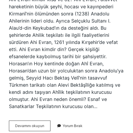
hareketinin büyük şeyhi, hocası ve kayınpederi
Kirmanî’nin ölümünden sonra (1238) Anadolu
Ahilerinin lideri oldu. Ayrıca Selçuklu Sultanı I.
Alau’d-din Keykubad’ın da desteğini aldı. Bu
şehirlerde Ahilik teşkilatı ile ilgili faaliyetlerini
sürdüren Ahi Evran, 1261 yılında Kırşehir’de vefat
etti. Ahi Evran kimdir din? Gerçek kişiliği
efsanelerde kaybolmuş tarihi bir şahsiyettir.
Horasan’ın Hoy kentinde doğan Ahî Evran,
Horasan’dan uzun bir yolculuktan sonra Anadolu’ya
gelmiş, Seyyid Hacı Bektaş Velî’nin tasavvuf
Türkmen tarikatı olan Alevi Bektâşîliğe katılmış ve
kendi adını taşıyan Ahîlik teşkilatının kurucusu
olmuştur. Ahi Evran neden önemli? Esnaf ve
Sanatkarlar Teşkilatının kurucusu olan…
Ahi
Devamını okuyun
Yorum Bırak
Evran