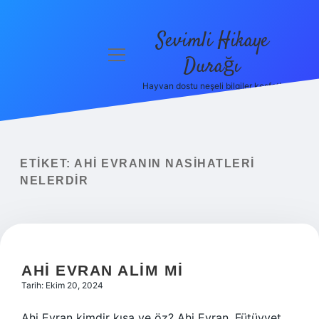
Sevimli Hikaye
menüyü
Durağı
aç
Hayvan dostu neşeli bilgiler keşfet!
Anasayfa
Gizlilik
Politikası
ETIKET:
AHI EVRANIN NASIHATLERI
Yasal Uyarı
NELERDIR
Hakkımızda
AHI EVRAN ALIM MI
Tarih: Ekim 20, 2024
Ahi Evran kimdir kısa ve öz? Ahi Evran, Fütüvvet