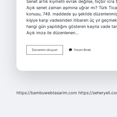
Senet artık kıymetli evrak değilse, hiçbir icra 
Açık senet zaman aşımına uğrar mı? Türk Tica
konusu, 749. maddede şu şekilde düzenlenmişt
kişiye karşı vadesinden itibaren üç yıl geçm
hangi gün yapıldığını gösteren kayıta vade tar
Açık imza ile düzenlenen…
Açık
Devamını okuyun
Yorum Bırak
Senet
Ne
Kadar
Geçerli
https://bambuwebtasarim.com
https://seheryeli.c