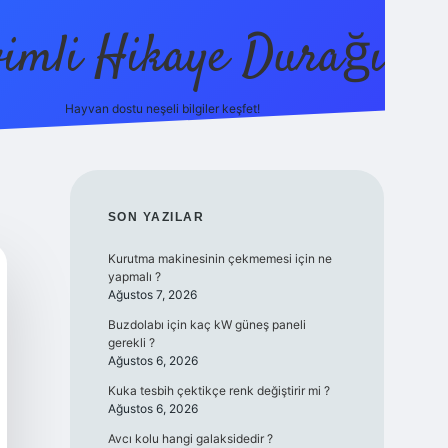
vimli Hikaye Durağı
Hayvan dostu neşeli bilgiler keşfet!
https://betci.co/
vdcasino
vdcasino güncel giriş
betexper.xy
SIDEBAR
SON YAZILAR
Kurutma makinesinin çekmemesi için ne
yapmalı ?
Ağustos 7, 2026
Buzdolabı için kaç kW güneş paneli
gerekli ?
Ağustos 6, 2026
Kuka tesbih çektikçe renk değiştirir mi ?
Ağustos 6, 2026
Avcı kolu hangi galaksidedir ?