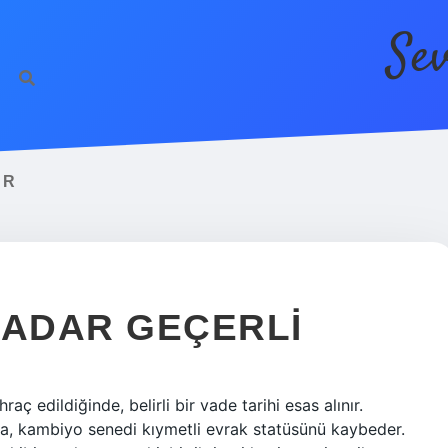
Se
UR
KADAR GEÇERLI
aç edildiğinde, belirli bir vade tarihi esas alınır.
ra, kambiyo senedi kıymetli evrak statüsünü kaybeder.