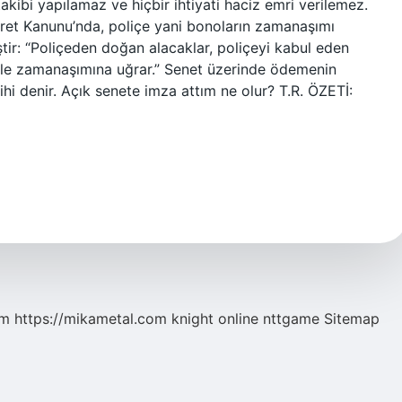
takibi yapılamaz ve hiçbir ihtiyati haciz emri verilemez.
ret Kanunu’nda, poliçe yani bonoların zamanaşımı
ir: “Poliçeden doğan alacaklar, poliçeyi kabul eden
ekle zamanaşımına uğrar.” Senet üzerinde ödemenin
ihi denir. Açık senete imza attım ne olur? T.R. ÖZETİ:
om
https://mikametal.com
knight online
nttgame
Sitemap