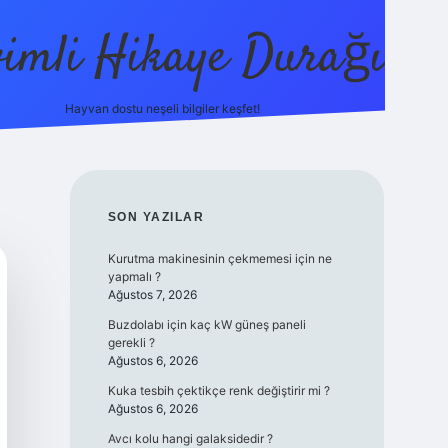
vimli Hikaye Durağı
Hayvan dostu neşeli bilgiler keşfet!
https://betci.co/
vdcasino
vdcasino güncel giriş
betexper
SIDEBAR
SON YAZILAR
Kurutma makinesinin çekmemesi için ne
yapmalı ?
Ağustos 7, 2026
Buzdolabı için kaç kW güneş paneli
gerekli ?
Ağustos 6, 2026
Kuka tesbih çektikçe renk değiştirir mi ?
Ağustos 6, 2026
Avcı kolu hangi galaksidedir ?