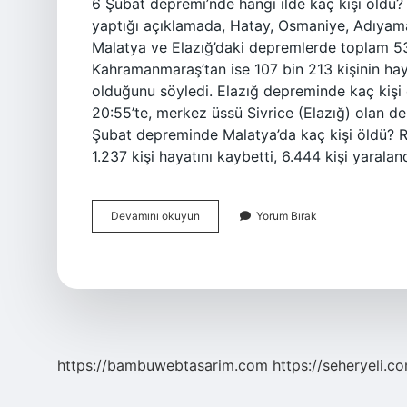
6 Şubat depremi’nde hangi ilde kaç kişi öldü? 
yaptığı açıklamada, Hatay, Osmaniye, Adıyaman
Malatya ve Elazığ’daki depremlerde toplam 53 
Kahramanmaraş’tan ise 107 bin 213 kişinin hayat
olduğunu söyledi. Elazığ depreminde kaç kişi
20:55’te, merkez üssü Sivrice (Elazığ) olan d
Şubat depreminde Malatya’da kaç kişi öldü? 
1.237 kişi hayatını kaybetti, 6.444 kişi yarala
6
Devamını okuyun
Yorum Bırak
Şubat
Elazığ
Depreminde
Kaç
Kişi
Öldü
https://bambuwebtasarim.com
https://seheryeli.c