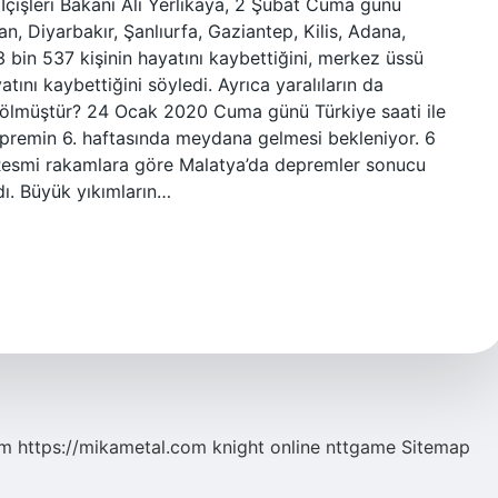
İçişleri Bakanı Ali Yerlikaya, 2 Şubat Cuma günü
, Diyarbakır, Şanlıurfa, Gaziantep, Kilis, Adana,
bin 537 kişinin hayatını kaybettiğini, merkez üssü
ını kaybettiğini söyledi. Ayrıca yaralıların da
 ölmüştür? 24 Ocak 2020 Cuma günü Türkiye saati ile
epremin 6. haftasında meydana gelmesi bekleniyor. 6
Resmi rakamlara göre Malatya’da depremler sonucu
ndı. Büyük yıkımların…
om
https://mikametal.com
knight online
nttgame
Sitemap