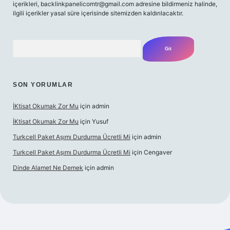
içerikleri,
backlinkpanelicomtr@gmail.com
adresine bildirmeniz halinde,
ilgili içerikler yasal süre içerisinde sitemizden kaldırılacaktır.
Arama
SON YORUMLAR
İKtisat Okumak Zor Mu
için
admin
İKtisat Okumak Zor Mu
için
Yusuf
Turkcell Paket Aşımı Durdurma Ücretli Mi
için
admin
Turkcell Paket Aşımı Durdurma Ücretli Mi
için
Cengaver
Dinde Alamet Ne Demek
için
admin