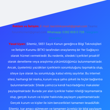
ş
betexper.xyz
tulipbet giriş
Reklam ve İletişim:
E-mail:
backlinkpaneli@gmail.com
Teams:
forumhizmeti@gmail.com
Whatsapp: 0262 606 0 726
Telegram:
@karabul
Yasal Uyarı:
Sitemiz, 5651 Sayılı Kanun gereğince Bilgi Teknolojileri
ve İletişim Kurumu (BTK) tarafından onaylanmış bir Yer Sağlayıcı
olarak hizmet vermektedir. Bu nedenle, sitedeki içerikleri proaktif
olarak denetleme veya araştırma yükümlülüğümüz bulunmamaktadır.
Ancak, üyelerimiz yazdıkları içeriklerin sorumluluğunu taşımakta olup,
siteye üye olarak bu sorumluluğu kabul etmiş sayılırlar. Bu internet
sitesi, herhangi bir marka, kurum veya şahıs şirketi ile hiçbir bağlantısı
bulunmamaktadır. Sitede yalnızca kendi hazırladığımız makaleler
paylaşılmaktadır. Burada yer alan içerikler haber niteliği taşımamakta
olup, gerçek kurum ve kişiler hakkında paylaşım yapılmamaktadır.
Gerçek kurum ve kişiler ile isim benzerlikleri tamamen tesadüfidir.
Sitemiz, kar amacı gütmeyen ve tamamen ücretsiz bir bilgi paylaşım