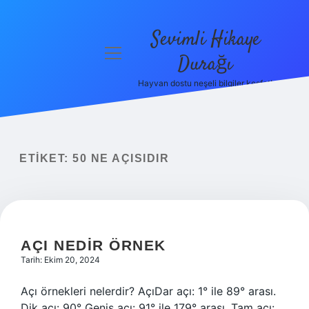
Sevimli Hikaye
menüyü
Durağı
aç
Hayvan dostu neşeli bilgiler keşfet!
Anasayfa
Gizlilik
Politikası
ETIKET:
50 NE AÇISIDIR
Yasal Uyarı
Hakkımızda
AÇI NEDIR ÖRNEK
Tarih: Ekim 20, 2024
Açı örnekleri nelerdir? AçıDar açı: 1° ile 89° arası.
Dik açı: 90° Geniş açı: 91° ile 179° arası. Tam açı: