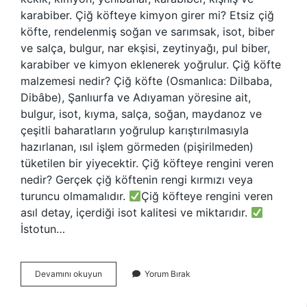
karabiber. Çiğ köfteye kimyon girer mi? Etsiz çiğ
köfte, rendelenmiş soğan ve sarımsak, isot, biber
ve salça, bulgur, nar ekşisi, zeytinyağı, pul biber,
karabiber ve kimyon eklenerek yoğrulur. Çiğ köfte
malzemesi nedir? Çiğ köfte (Osmanlıca: Dilbaba,
Dibâbe), Şanlıurfa ve Adıyaman yöresine ait,
bulgur, isot, kıyma, salça, soğan, maydanoz ve
çeşitli baharatların yoğrulup karıştırılmasıyla
hazırlanan, ısıl işlem görmeden (pişirilmeden)
tüketilen bir yiyecektir. Çiğ köfteye rengini veren
nedir? Gerçek çiğ köftenin rengi kırmızı veya
turuncu olmamalıdır.
Çiğ köfteye rengini veren
asıl detay, içerdiği isot kalitesi ve miktarıdır.
İstotun…
Çiğ
Devamını okuyun
Yorum Bırak
Köfte
Baharatı