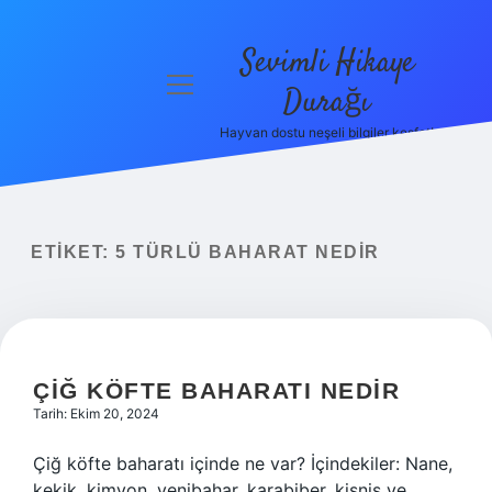
Sevimli Hikaye
menüyü
Durağı
aç
Hayvan dostu neşeli bilgiler keşfet!
Anasayfa
Gizlilik
Politikası
ETIKET:
5 TÜRLÜ BAHARAT NEDIR
Yasal Uyarı
Hakkımızda
ÇIĞ KÖFTE BAHARATI NEDIR
Tarih: Ekim 20, 2024
Çiğ köfte baharatı içinde ne var? İçindekiler: Nane,
kekik, kimyon, yenibahar, karabiber, kişniş ve