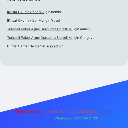
SON YORUMLAR
İKtisat Okumak Zor Mu
için
admin
İKtisat Okumak Zor Mu
için
Yusuf
Turkcell Paket Aşımı Durdurma Ücretli Mi
için
admin
Turkcell Paket Aşımı Durdurma Ücretli Mi
için
Cengaver
Dinde Alamet Ne Demek
için
admin
t giriş
Reklam ve İletişim:
E-mail:
backlinkpaneli@gmail.com
Teams:
forumhizmeti@gmail.com
Whatsapp: 0262 606 0 726
Telegram:
@karabul