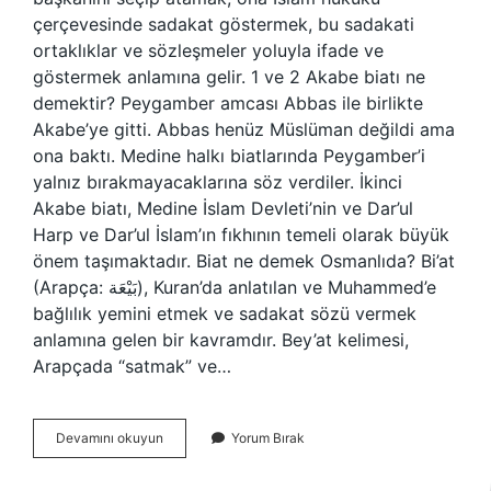
çerçevesinde sadakat göstermek, bu sadakati
ortaklıklar ve sözleşmeler yoluyla ifade ve
göstermek anlamına gelir. 1 ve 2 Akabe biatı ne
demektir? Peygamber amcası Abbas ile birlikte
Akabe’ye gitti. Abbas henüz Müslüman değildi ama
ona baktı. Medine halkı biatlarında Peygamber’i
yalnız bırakmayacaklarına söz verdiler. İkinci
Akabe biatı, Medine İslam Devleti’nin ve Dar’ul
Harp ve Dar’ul İslam’ın fıkhının temeli olarak büyük
önem taşımaktadır. Biat ne demek Osmanlıda? Bi’at
(Arapça: بَيْعَة), Kuran’da anlatılan ve Muhammed’e
bağlılık yemini etmek ve sadakat sözü vermek
anlamına gelen bir kavramdır. Bey’at kelimesi,
Arapçada “satmak” ve…
Biat
Devamını okuyun
Yorum Bırak
I
Nisa