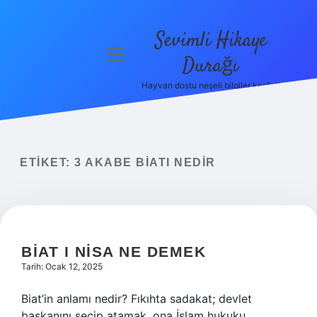
Sevimli Hikaye
menüyü
Durağı
aç
Hayvan dostu neşeli bilgiler keşfet!
Anasayfa
Gizlilik
Politikası
ETIKET:
3 AKABE BIATI NEDIR
Yasal Uyarı
Hakkımızda
BIAT I NISA NE DEMEK
Tarih: Ocak 12, 2025
Biat’in anlamı nedir? Fıkıhta sadakat; devlet
başkanını seçip atamak, ona İslam hukuku