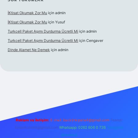
SON YORUMLAR
İKtisat Okumak Zor Mu
için
admin
İKtisat Okumak Zor Mu
için
Yusuf
Turkcell Paket Aşımı Durdurma Ücretli Mi
için
admin
Turkcell Paket Aşımı Durdurma Ücretli Mi
için
Cengaver
Dinde Alamet Ne Demek
için
admin
 giriş
Reklam ve İletişim:
E-mail:
backlinkpaneli@gmail.com
Teams:
forumhizmeti@gmail.com
Whatsapp: 0262 606 0 726
Telegram:
@karabul