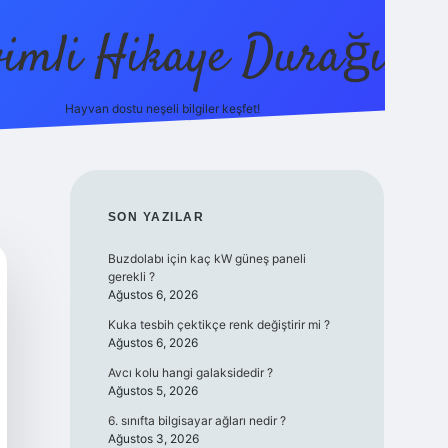
vimli Hikaye Durağı
Hayvan dostu neşeli bilgiler keşfet!
https://betci.co/
vdcasino
vdcasino güncel giriş
betexper.
SIDEBAR
SON YAZILAR
Buzdolabı için kaç kW güneş paneli
gerekli ?
Ağustos 6, 2026
Kuka tesbih çektikçe renk değiştirir mi ?
Ağustos 6, 2026
Avcı kolu hangi galaksidedir ?
Ağustos 5, 2026
6. sınıfta bilgisayar ağları nedir ?
Ağustos 3, 2026