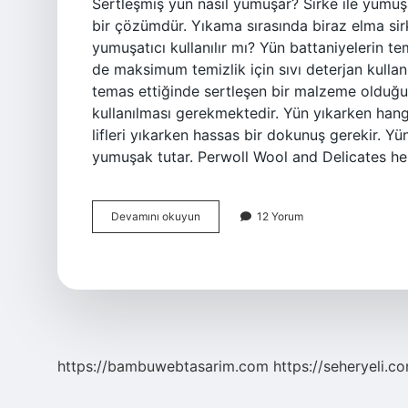
Sertleşmiş yün nasıl yumuşar? Sirke ile yumuş
bir çözümdür. Yıkama sırasında biraz elma sir
yumuşatıcı kullanılır mı? Yün battaniyelerin te
de maksimum temizlik için sıvı deterjan kullanı
temas ettiğinde sertleşen bir malzeme olduğu
kullanılması gerekmektedir. Yün yıkarken hangi
lifleri yıkarken hassas bir dokunuş gerekir. Yün
yumuşak tutar. Perwoll Wool and Delicates he
Yünün
Devamını okuyun
12 Yorum
Yumuşak
Olması
Için
Ne
Yapmalı
https://bambuwebtasarim.com
https://seheryeli.c